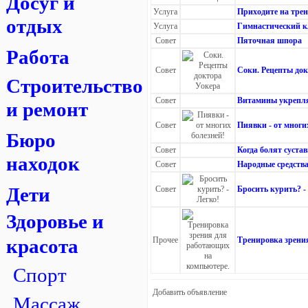
Досуг и
Услуга
Приходите на тре
отдых
Услуга
Гимнастический 
Совет
Пяточная шпора
Работа
Совет
Соки. Рецепты до
Строительство
Совет
Витамины укрепл
и ремонт
Совет
Пиявки - от многи
Бюро
Совет
Когда болят суста
находок
Совет
Народные средства
Дети
Совет
Бросить курить? -
Здоровье и
Прочее
Тренировка зрени
красота
Спорт
Добавить объявление
Массаж