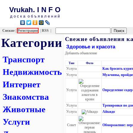
Vrukah. I N F O
д о с к а о б ъ я в л е н и й
Свежие
|
Регистрация
|
RSS
|
Свежие объявления ка
Категории
Здоровье и красота
Добавить объявление
Транспорт
Тип
Фото
Услуга
Как бросить кури
Недвижимость
Услуга
Мужчины, пройдит
Интернет
Услуга
Определение соде
Знакомства
Услуга
Тренировки по дзю
Животные
Услуга
Айкидо
Услуги
Совет
Обморожение: пер