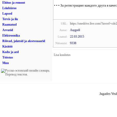
Ehitus ja remont
• • • За регистрацию каждого друга в кач
Leiubüroo
Lapsed
Tervis ja ilu
https://onedrive.live.com/?invref=c
URL:
Raamatud
Андрей
Arvutid
Autor:
Elektroonika
22.03.2015
Lisatud:
Rõivad, jalatsid ja aksessuaarid
9338
Näitamisi:
Käsitöö
Kodu ja aed
Lisa kuulutus
Tööstus
Muu
Jagades Vruk