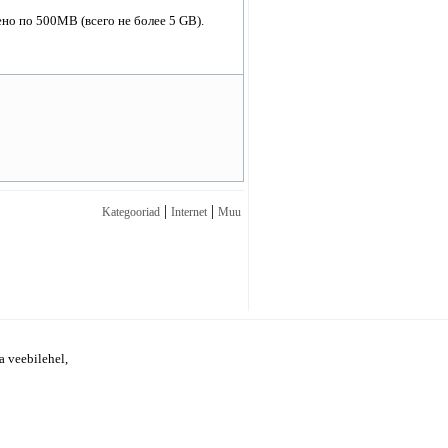
ено по 500MB (всего не более 5 GB).
|
|
Kategooriad
Internet
Muu
a veebilehel,