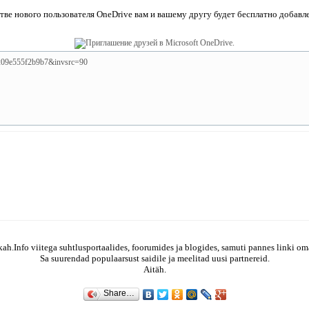
естве нового пользователя OneDrive вам и вашему другу будет бесплатно добавл
de209e555f2b9b7&invsrc=90
ah.Info viitega suhtlusportaalides, foorumides ja blogides, samuti pannes linki om
Sa suurendad populaarsust saidile ja meelitad uusi partnereid.
Aitäh.
Share…