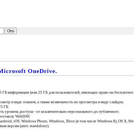
icrosoft OneDrive.
15 ГБ информации (или 25 ГБ для пользователей, имеющих право на бесплатн
мотр в виде эскизов, а также возможность их просмотра в виде слайдов.
5 ГБ.
ять уровень доступа - от исключительно персонального до публичного.
ротоколу WebDAV.
roid, iOS, Windows Phone, Windows, Xbox (в том числе Windows 8), OS X, Mee
ая версия (англ. standalone).