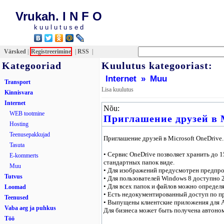
Vrukah. I N F O
k u u l u t u s e d
Värsked
|
Registreerimine
|
RSS
|
Kategooriad
Kuulutus kategooriast:
Internet
»
Muu
Transport
Lisa kuulutus
Kinnisvara
Internet
Nõu:
WEB tootmine
Приглашение друзей в M
Hosting
Teenusepakkujad
Приглашение друзей в Microsoft OneDrive.
Tasuta
• Сервис OneDrive позволяет хранить до 
E-kommerts
стандартных папок виде.
Muu
• Для изображений предусмотрен предпрос
Tutvus
• Для пользователей Windows 8 доступно 2
• Для всех папок и файлов можно определ
Loomad
• Есть недокументированный доступ по п
Teenused
• Выпущены клиентские приложения для And
Vaba aeg ja puhkus
Для бизнеса может быть получена автономн
Töö