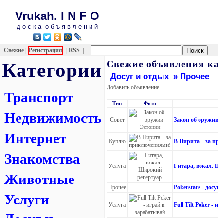
Vrukah. I N F O
д о с к а о б ъ я в л е н и й
Свежие
|
Регистрация
|
RSS
|
Свежие объявления ка
Категории
Досуг и отдых
» Прочее
Добавить объявление
Транспорт
Тип
Фото
Недвижимость
Совет
Закон об оружи
Интернет
Куплю
В Пирита – за 
Знакомства
Услуга
Гитара, вокал. 
Животные
Прочее
Pokerstars - досу
Услуги
Услуга
Full Tilt Poker 