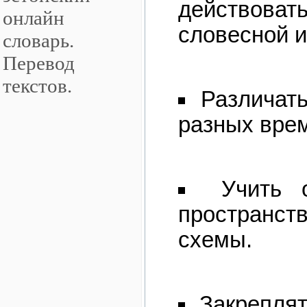
действоват
словесной и
Различат
разных врем
Учить 
пространст
схемы.
Закрепля