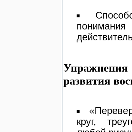
Способ
понимания
действител
Упражнен
развития во
«Переве
круг, треу