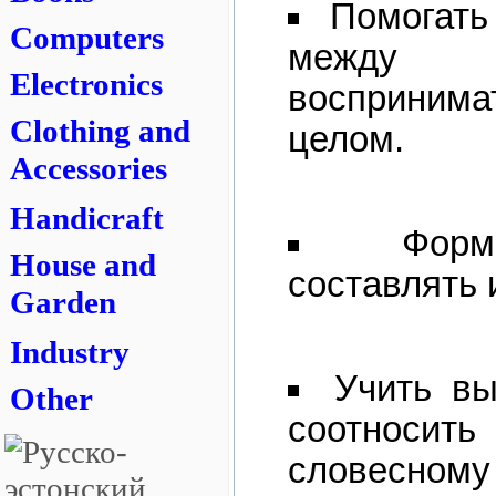
Помогать
Computers
между 
Electronics
восприним
Clothing and
целом.
Accessories
Handicraft
Форм
House and
составлять 
Garden
Industry
Учить вы
Other
соотносит
словесн