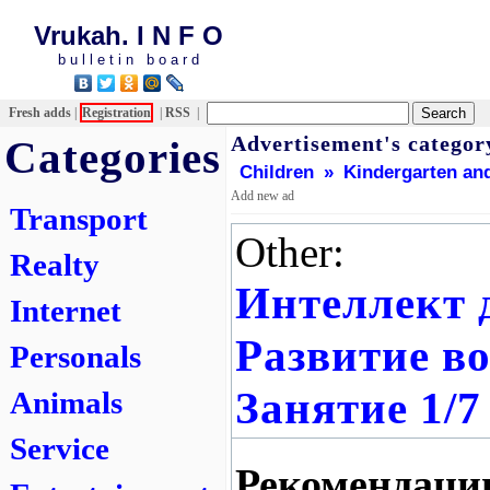
Vrukah. I N F O
b u l l e t i n b o a r d
Fresh adds
|
Registration
|
RSS
|
Advertisement's categor
Categories
Children
»
Kindergarten an
Add new ad
Transport
Other:
Realty
Интеллект д
Internet
Развитие в
Personals
Занятие 1/7
Animals
Service
Рекомендац