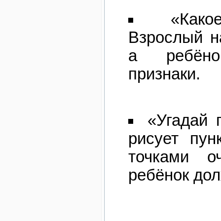
«Како
Взрослый н
а ребёно
признаки.
«Угадай 
рисует пун
точками оч
ребёнок дол