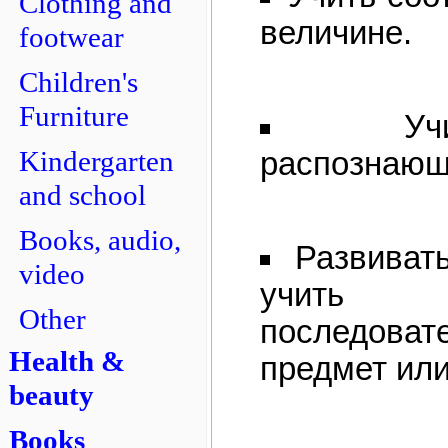
Clothing and
величине.
footwear
Children's
Furniture
Уч
Kindergarten
распознающ
and school
Books, audio,
Развиват
video
учить в
Other
последоват
Health &
предмет или
beauty
Books