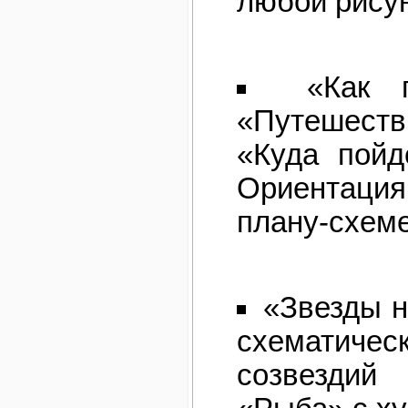
любой рисун
«Как 
«Путешест
«Куда пойд
Ориентация
плану-схеме
«Звезды н
схематиче
созвездий 