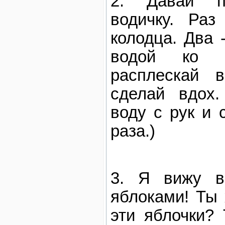
Давай п
водичку. Раз
колодца. Два 
водой ко р
расплескай в
сделай вдох.
воду с рук и 
раза.)
Я вижу в
яблоками! Ты
эти яблочки?