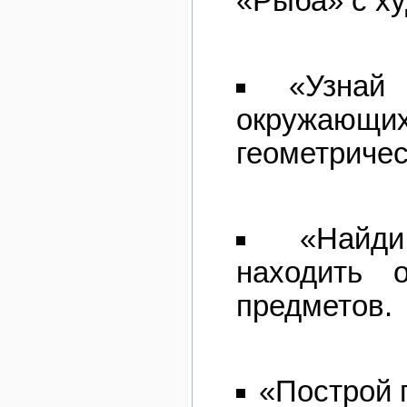
«Рыба» с х
«Узнай
окружающи
геометричес
«Найди
находить 
предметов.
«Построй 