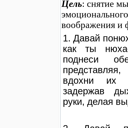
Цель
: снятие м
эмоционального
воображения и 
Давай понюх
как ты нюха
поднеси об
представляя,
вдохни их а
задержав ды
руки, делая выд