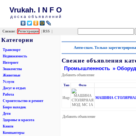
Vrukah. I N F O
д о с к а о б ъ я в л е н и й
Свежие
|
Регистрация
|
RSS
|
Категории
Анти-спам. Только зарегистриров
Транспорт
Недвижимость
Свежие объявления кат
Интернет
Промышленность
» Оборуд
Знакомства
Добавить объявление
Животные
Услуги
Тип
Фото
Досуг и отдых
Работа
Ищу
МАШИНА СТОЛЯРНАЯ
Строительство и ремонт
Бюро находок
Дети
Добавить объявление
Здоровье и красота
Книги
Компьютеры