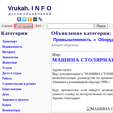
Vrukah. I N F O
д о с к а о б ъ я в л е н и й
Свежие
|
Регистрация
|
RSS
|
Категории
Объявлениe категории:
Промышленность
»
Обору
Транспорт
Добавить объявление
Недвижимость
Интернет
Ищу:
Знакомства
МАШИНА СТОЛЯРНАЯ
Животные
Услуги
Здравствуйте.
Досуг и отдых
Ищу документацию к "МАШИНА СТОЛЯ
(комплектующие, руководство по примен
Работа
Занимаюсь реанимацией образца 1990 г.
Строительство и ремонт
Бюро находок
Буду признателен если найдёте возмо
укажете ссылку, по которой можно её скач
Дети
Заранее благодарю,
Здоровье и красота
Книги
Компьютеры