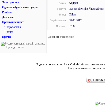
Электроника
Андрей
Автор:
Одежда, обувь и аксессуары
krasnosolnyshko@hotmail.com
э-почта:
Ремёсла
Tallinn
Город:
Дом и сад
08.05.2017
Опубликовано:
Промышленность
8758
Показов :
Оборудование
Прочее
Добавить объявление
Прочее
Поделившись ссылкой на Vrukah.Info в социальных с
Вы увеличиваете популярно
Подели